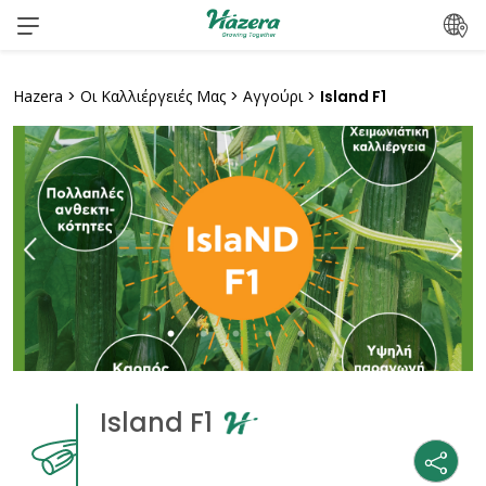
Μετάβαση
στο
περιεχόμενο
Hazera
>
Οι Καλλιέργειές Μας
>
Αγγούρι
>
Island F1
Island F1