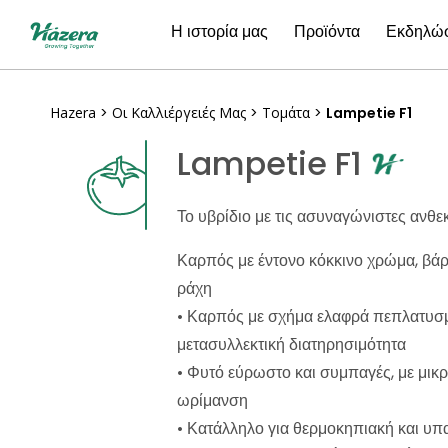
Μετάβαση
Η ιστορία μας
Προϊόντα
Εκδηλώσ
στο
περιεχόμενο
Hazera
>
Οι Καλλιέργειές Μας
>
Τομάτα
>
Lampetie F1
Lampetie F1
Το υβρίδιο με τις ασυναγώνιστες ανθεκ
Καρπός με έντονο κόκκινο χρώμα, βά
ράχη
• Καρπός με σχήμα ελαφρά πεπλατυσμ
μετασυλλεκτική διατηρησιμότητα
• Φυτό εύρωστο και συμπαγές, με μικ
ωρίμανση
• Κατάλληλο για θερμοκηπιακή και υπα