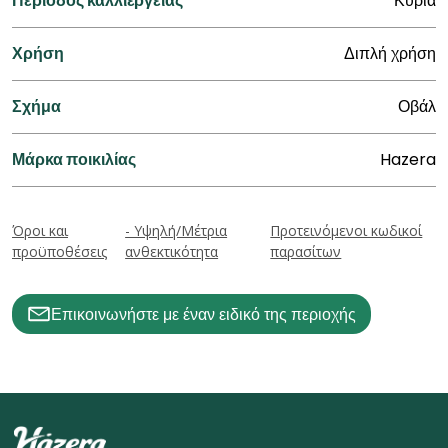
Περίοδος καλλιέργειας
Κύρια
Χρήση
Διπλή χρήση
Σχήμα
Οβάλ
Μάρκα ποικιλίας
Hazera
Όροι και
- Υψηλή/Μέτρια
Προτεινόμενοι κωδικοί
προϋποθέσεις
ανθεκτικότητα
παρασίτων
Επικοινωνήστε με έναν ειδικό της περιοχής