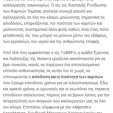
καλλιεργητές παγκοσμίως. Ο ιός της Καστανής Ρυτίδωσης
των Καρπών Τομάτας αποτελεί συνεχή απειλή για
καλλιεργητές σε όλο τον κόσμο, μειώνοντας σημαντικά τις
αποδόσεις, επηρεάζοντας την ποιότητα των καρπών και
μολύνοντας συστηματικά άλλα φυτά, καθώς είναι ένας πολύ
μεταδοτικός ιός που μπορεί να μολύνει μέσω του εδάφους,
των εργαλείων, του νερού και της ανθρώπινης επαφής.
Από τότε που εμφανίστηκε ο ιός ToBRFV, η ομάδα Έρευνας
και Ανάπτυξης της Hazera εργάζεται ακατάπαυστα για να
βρει ποικιλίες ικανές να παρέχουν ένα αποτελεσματικό
επίπεδο ανθεκτικότητας σε αυτόν τον ιό χωρίς να
υπονομεύεται η
απόδοση και η ποιότητα των καρπών
που έχουμε επενδύσει χρόνια για να τελειοποιήσουμε. Εδώ
και αρκετά χρόνια, οι ερευνητές και οι γεωπόνοι της Hazera
επενδύουν ατελείωτους πόρους για να βρουν λύσεις για την
αντιμετώπιση των αναγκών των καλλιεργητών μας σε όλο
τον κόσμο. Επιπλέον, σύμφωνα με τον Alejandro