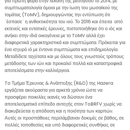
για πρώτη φορά στην λεκάνη της μεσογείου το 2014, με
συμπτωματολογία όμοια με την ίωση του μωσαϊκού της
τομάτας (ToMV), δημιουργώντας την εντύπωση ότι
¨έσπασε¨ η ανθεκτικότητα του ιού. Το 2016 και έπειτα από
εκτενείς και εντατικές έρευνες, πιστοποιήθηκε ότι ο ιός και
ανήκει στην ιδιά οικογένεια με το ToMV αλλά έχει
διαφορετικά χαρακτηριστικά και συμπτώματα. Πρόκειται για
ένα ισχυρό ιό με έντονα συμπτώματα και επιδημιολογία.
Μεταδίδετε ταχύτατα και με όλους τους γνωστούς τρόπους
μετάδοσης των ιών και προκαλεί πολλά και καταστροφικά
αποτελέσματα στην καλλιέργεια.
To Τμήμα Έρευνας & Ανάπτυξης (R&D) της Hazera
εργάζεται ακούραστα για αρκετά χρόνια ώστε να
προσφέρει ποικιλίες ικανές να δώσουν ένα
αποτελεσματικό επίπεδο αντοχής στον ToBRFV χωρίς να
διακυβεύεται η απόδοση και η ποιότητα των καρπών.
Αυτές οι προσπάθειες περιλάμβαναν δοκιμές σε βάθος, σε
πολλές τοποθεσίες και υπό διαφορετικές συνθήκες σε