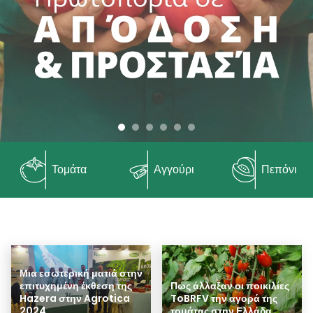
Τομάτα
Αγγούρι
Πεπόνι
Μια εσωτερική ματιά στην
επιτυχημένη έκθεση της
Πώς άλλαξαν οι ποικιλίες
Hazera στην Agrotica
ToBRFV την αγορά της
2024
τομάτας στην Ελλάδα