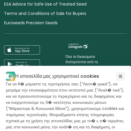
ESA Advice for Safe Use of Treated Seed
Terms and Conditions of Sale for Buyers
Euroseeds Precision Seeds
Όλα τα δικαιώματα
διατηρούνται από τη
Hazera 2026
Η ιστοσελίδα μας χρησιμοποιεί cookies
Θέλετε να ενημερώνεστε;
Για να θ� μόμαστε τις προτιμήσεις σας (“Λειτο� ργικά”), να
μετράμε την επισκεψιμότητα στον ιστότοπό μας (“Αναλ� τικά”),
και να προσωποποιούμε το περιεχόμενο και τις διαφημίσεις και
να ενεργοποιούμε τις δ� νατότητες κοινωνικών μέσων
(“Μάρκετινγκ & Κοινωνικά Μέσα”), χρησιμοποιούμε cookies και
powerd by
opus
παρόμοιες τεχνολογίες. Μοιραζόμαστε επίσης πληροφορίες
σχετικά με τη χρήση της ιστοσελίδας μας με το� ς σ� νεργάτες
μας στα κοινωνικά μέσα, την ανάλ� ση και τη διαφήμιση, οι